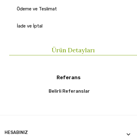
Ödeme ve Teslimat
İade ve İptal
Ürün Detayları
Referans
Belirli Referanslar
HESABINIZ
keyboard_arrow_down